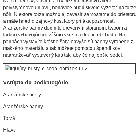
Na čo iného vystaviť čiapky než na plastovú alebo
polystyrénovou hlavu, nohavice budú skvele vyzerať na torze
nôh. Niektoré torzá možno aj zavesiť samostatne do priestoru
a máte hneď dizajnový kus, ktorý priláka pozornosť.
Aranžérske panny doplníte dreveným stojanom, tvarom a
farbou vyhovujúcom vášmu vkusu a duchu obchodu. Na
pannách vystavíte krásne šaty, navyše sú panny vyrobené z
mäkkého materiálu a tak môžete pomocou špendlíkov
naaranžovať vystavený kus tak, aby čo najlepšie sedel.
Vstúpte do podkategórie
Aranžérske busty
Aranžérske panny
Torzá
Hlavy